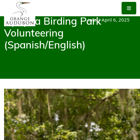
Skip
to
the
info
|
April 6, 2025
Apopka Birding Park
content
Volunteering
(Spanish/English)